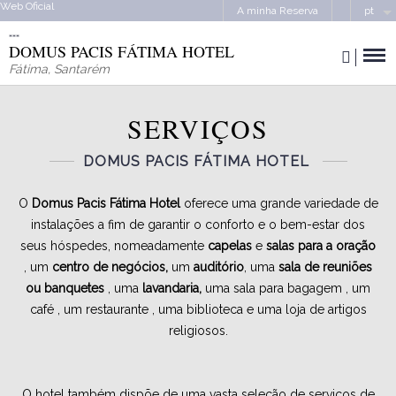
Web Oficial
A minha Reserva
pt
DOMUS PACIS FÁTIMA HOTEL
Fátima
,
Santarém
SERVIÇOS
DOMUS PACIS FÁTIMA HOTEL
O
Domus Pacis Fátima Hotel
oferece uma grande variedade de
instalações a fim de garantir o conforto e o bem-estar dos
seus hóspedes, nomeadamente
capelas
e
salas para a oração
, um
centro de negócios,
um
auditório
, uma
sala de reuniões
ou banquetes
, uma
lavandaria,
uma sala para bagagem , um
café , um restaurante , uma biblioteca e uma loja de artigos
religiosos.
O hotel também dispõe de uma vasta seleção de serviços de