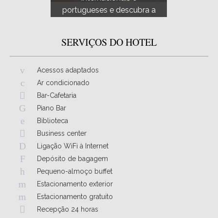
portugueses e descubra a
celeb
nossa oferta de refeições
ucran
vegetarianas e infantís.
capela
SERVIÇOS DO HOTEL
inglês 
Acessos adaptados
Ar condicionado
Bar-Cafetaria
Piano Bar
Biblioteca
Business center
Ligação WiFi à Internet
Depósito de bagagem
Pequeno-almoço buffet
Estacionamento exterior
Estacionamento gratuito
Recepção 24 horas